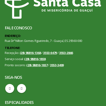
FALE CONOSCO
ENDEREÇO:
Rua Drº Nilton Gomes Figueiredo, 7 - Guaçuí, ES 29560-000
TELEFONE:
Recepção:
(28) 98816-1368
/
3553-0479
/
3553-2866
Serviço social:
(28) 98816-1858
Pronto socorro:
(28) 98816-1857
/
3553-3499
SIGA-NOS
ESPECIALIDADES