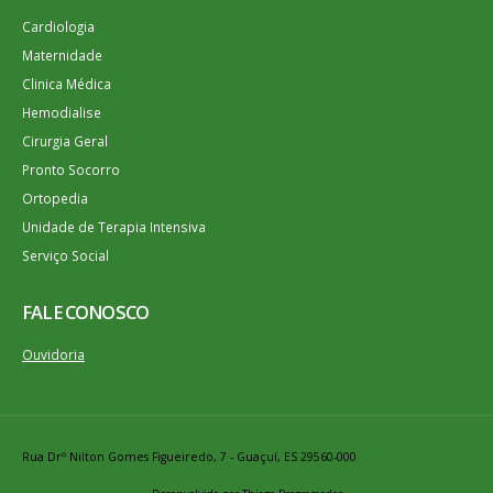
Cardiologia
Maternidade
Clinica Médica
Hemodialise
Cirurgia Geral
Pronto Socorro
Ortopedia
Unidade de Terapia Intensiva
Serviço Social
FALE CONOSCO
Ouvidoria
Rua Drº Nilton Gomes Figueiredo, 7 - Guaçuí, ES 29560-000