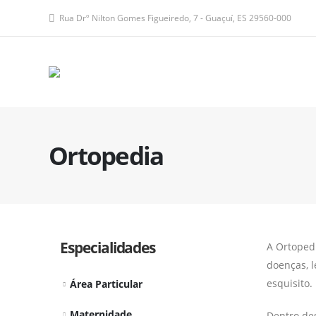
Rua Drº Nilton Gomes Figueiredo, 7 - Guaçuí, ES 29560-000
Ortopedia
Especialidades
A Ortopedi
doenças, l
esquisito.
Área Particular
Maternidade
Dentro de