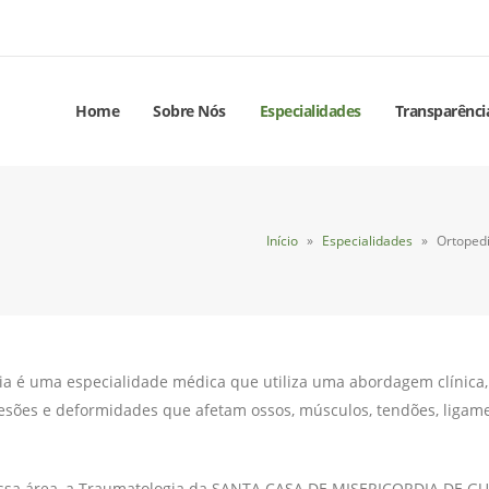
Home
Sobre Nós
Especialidades
Transparênci
Início
»
Especialidades
»
Ortoped
a é uma especialidade médica que utiliza uma abordagem clínica, físi
esões e deformidades que afetam ossos, músculos, tendões, ligamen
ssa área, a Traumatologia da SANTA CASA DE MISERICORDIA DE GU