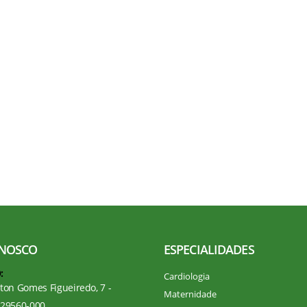
ONOSCO
ESPECIALIDADES
:
Cardiologia
lton Gomes Figueiredo, 7 -
Maternidade
 29560-000