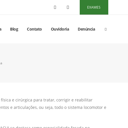
EXAMES
a
Blog
Contato
Ouvidoria
Denúncia
ia
ca e cirúrgica para tratar, corrigir e reabilitar
tos e articulações, ou seja, todo o sistema locomotor e
ACUI se destaca como especialidade focada no