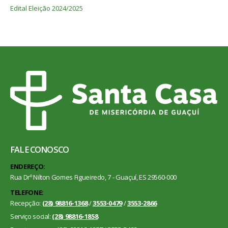
Edital Eleição 2024/2025
FALE CONOSCO
ENDEREÇO:
Rua Drº Nilton Gomes Figueiredo, 7 - Guaçuí, ES 29560-000
TELEFONE:
Recepção:
(28) 98816-1368
/
3553-0479
/
3553-2866
Serviço social:
(28) 98816-1858