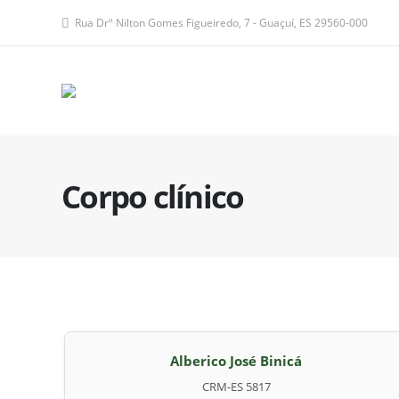
Rua Drº Nilton Gomes Figueiredo, 7 - Guaçuí, ES 29560-000
Corpo clínico
Alberico José Binicá
CRM-ES 5817