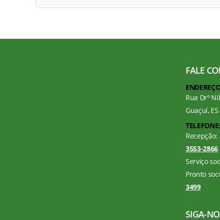
FALE C
ENDEREÇO
Rua Drº Ni
Guaçuí, ES
TELEFONE
Recepção:
3553-2866
Serviço soc
Pronto soc
3499
SIGA-NO