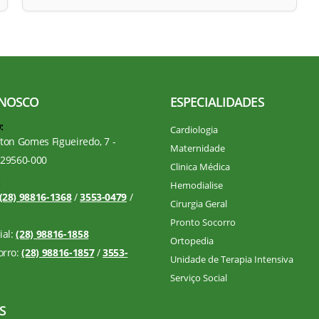
ONOSCO
ESPECIALIDADES
:
Cardiologia
lton Gomes Figueiredo, 7 -
Maternidade
 29560-000
Clinica Médica
:
Hemodialise
(28) 98816-1368
/
3553-0479
/
Cirurgia Geral
Pronto Socorro
ial:
(28) 98816-1858
Ortopedia
orro:
(28) 98816-1857
/
3553-
Unidade de Terapia Intensiva
Serviço Social
S