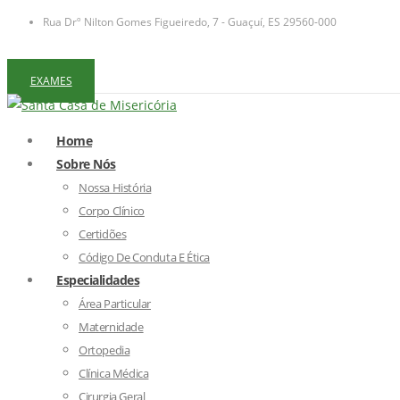
Rua Drº Nilton Gomes Figueiredo, 7 - Guaçuí, ES 29560-000
EXAMES
Home
Sobre Nós
Nossa História
Corpo Clínico
Certidões
Código De Conduta E Ética
Especialidades
Área Particular
Maternidade
Ortopedia
Clínica Médica
Cirurgia Geral