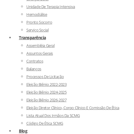
Unidade De Terapia Intensiva
Hemodiálise
Pronto Socorro
Serviço Social
Transparência
Assembléia Geral
Assuntos Gerais
Contratos
Balanços
Processos De Licitação
Eleição Biênio 2022-2023
Eleição Biênio 2024-2025
Eleição Biênio 2026-2027
Eleição Diretor Clínico, Corpo Clínico E Comissão De Ética
Lista Atual Dos Irmãos Da SCMG
Código De Ética SCMG
Blog