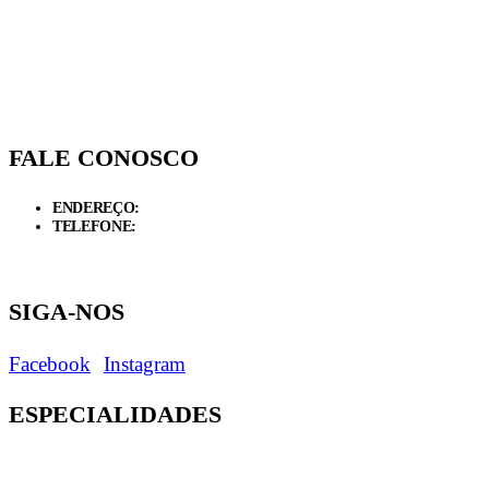
FALE CONOSCO
ENDEREÇO:
Rua Drº Nilton Gomes Figueiredo, 7 - Guaçuí, ES 29560-
TELEFONE:
Recepção:
(28) 98816-1368
/
3553-0479
/
3553-2866
Serviço social:
(28) 98816-1858
Pronto socorro:
(28) 98816-1857
/
3553-3499
SIGA-NOS
Facebook
Instagram
ESPECIALIDADES
Cardiologia
Maternidade