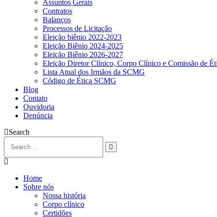
Assuntos Gerais
Contratos
Balanços
Processos de Licitação
Eleição biênio 2022-2023
Eleição Biênio 2024-2025
Eleição Biênio 2026-2027
Eleição Diretor Clínico, Corpo Clínico e Comissão de Ét
Lista Atual dos Irmãos da SCMG
Código de Ética SCMG
Blog
Contato
Ouvidoria
Denúncia
Search
Home
Sobre nós
Nossa história
Corpo clínico
Certidões