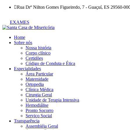
Rua Drº Nilton Gomes Figueiredo, 7 - Guaçuí, ES 29560-00
EXAMES
Home
Sobre nós
Nossa história
Corpo clínico
Certidões
Código de Conduta e Ética
Especialidades
Área Particular
Maternidade
Ortopedia
Clínica Médica
Cirurgia Geral
Unidade de Terapia Intensiva
Hemodiálise
Pronto Socorro
Serviço Social
Transparência
Assembléia Geral