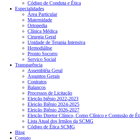
Código de Conduta e Ética
Especialidades
Área Particular
Maternidade
Ortopedia
Clínica Médica
Cirurgia Geral
Unidade de Terapia Intensiva
Hemodiálise
Pronto Socorro
Serviço Social
Transparência
Assembléia Geral
Assuntos Gerais
Contratos
Balanços
Processos de Licitação
Eleição biênio 2022-2023
Eleição Biênio 2024-2025
Eleição Biênio 2026-2027
Eleição Diretor Clínico, Corpo Clínico e Comissão de Ét
Lista Atual dos Irmãos da SCMG
Código de Ética SCMG
Blog
Contato