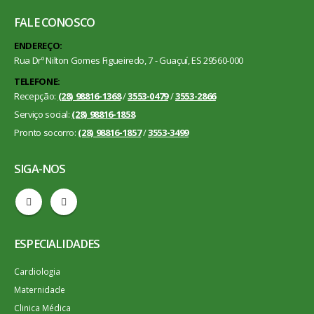
FALE CONOSCO
ENDEREÇO:
Rua Drº Nilton Gomes Figueiredo, 7 - Guaçuí, ES 29560-000
TELEFONE:
Recepção:
(28) 98816-1368
/
3553-0479
/
3553-2866
Serviço social:
(28) 98816-1858
Pronto socorro:
(28) 98816-1857
/
3553-3499
SIGA-NOS
ESPECIALIDADES
Cardiologia
Maternidade
Clinica Médica