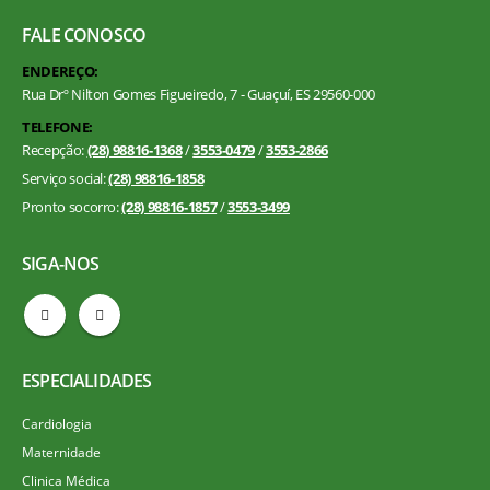
FALE CONOSCO
ENDEREÇO:
Rua Drº Nilton Gomes Figueiredo, 7 - Guaçuí, ES 29560-000
TELEFONE:
Recepção:
(28) 98816-1368
/
3553-0479
/
3553-2866
Serviço social:
(28) 98816-1858
Pronto socorro:
(28) 98816-1857
/
3553-3499
SIGA-NOS
ESPECIALIDADES
Cardiologia
Maternidade
Clinica Médica