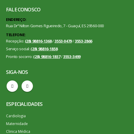
FALE CONOSCO
ENDEREÇO:
Rua Drº Nilton Gomes Figueiredo, 7 - Guaçuí, ES 29560-000
TELEFONE:
Recepção:
(28) 98816-1368
/
3553-0479
/
3553-2866
Serviço social:
(28) 98816-1858
Pronto socorro:
(28) 98816-1857
/
3553-3499
SIGA-NOS
ESPECIALIDADES
Cardiologia
Maternidade
Clinica Médica