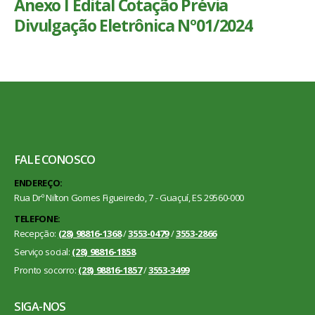
Anexo I Edital Cotação Prévia
Divulgação Eletrônica Nº01/2024
FALE CONOSCO
ENDEREÇO:
Rua Drº Nilton Gomes Figueiredo, 7 - Guaçuí, ES 29560-000
TELEFONE:
Recepção:
(28) 98816-1368
/
3553-0479
/
3553-2866
Serviço social:
(28) 98816-1858
Pronto socorro:
(28) 98816-1857
/
3553-3499
SIGA-NOS