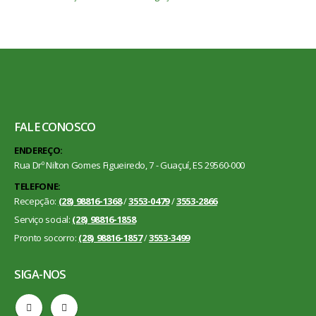
FALE CONOSCO
ENDEREÇO:
Rua Drº Nilton Gomes Figueiredo, 7 - Guaçuí, ES 29560-000
TELEFONE:
Recepção:
(28) 98816-1368
/
3553-0479
/
3553-2866
Serviço social:
(28) 98816-1858
Pronto socorro:
(28) 98816-1857
/
3553-3499
SIGA-NOS