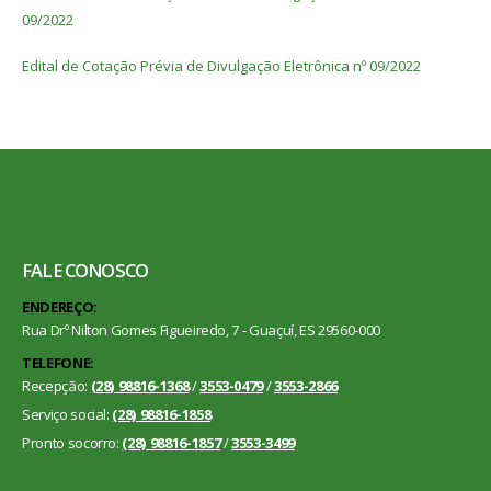
09/2022
Edital de Cotação Prévia de Divulgação Eletrônica nº 09/2022
FALE CONOSCO
ENDEREÇO:
Rua Drº Nilton Gomes Figueiredo, 7 - Guaçuí, ES 29560-000
TELEFONE:
Recepção:
(28) 98816-1368
/
3553-0479
/
3553-2866
Serviço social:
(28) 98816-1858
Pronto socorro:
(28) 98816-1857
/
3553-3499