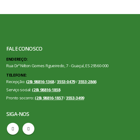
FALE CONOSCO
ENDEREÇO:
Rua Drº Nilton Gomes Figueiredo, 7 - Guaçuí, ES 29560-000
TELEFONE:
Recepção:
(28) 98816-1368
/
3553-0479
/
3553-2866
Serviço social:
(28) 98816-1858
Pronto socorro:
(28) 98816-1857
/
3553-3499
SIGA-NOS