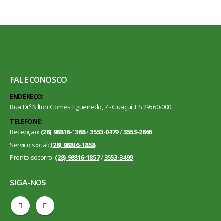
FALE CONOSCO
ENDEREÇO:
Rua Drº Nilton Gomes Figueiredo, 7 - Guaçuí, ES 29560-000
TELEFONE:
Recepção:
(28) 98816-1368
/
3553-0479
/
3553-2866
Serviço social:
(28) 98816-1858
Pronto socorro:
(28) 98816-1857
/
3553-3499
SIGA-NOS