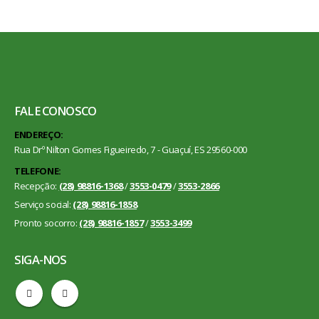
FALE CONOSCO
ENDEREÇO:
Rua Drº Nilton Gomes Figueiredo, 7 - Guaçuí, ES 29560-000
TELEFONE:
Recepção:
(28) 98816-1368
/
3553-0479
/
3553-2866
Serviço social:
(28) 98816-1858
Pronto socorro:
(28) 98816-1857
/
3553-3499
SIGA-NOS