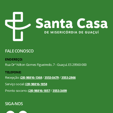
FALE CONOSCO
ENDEREÇO:
Rua Drº Nilton Gomes Figueiredo, 7 - Guaçuí, ES 29560-000
TELEFONE:
Recepção:
(28) 98816-1368
/
3553-0479
/
3553-2866
Serviço social:
(28) 98816-1858
Pronto socorro:
(28) 98816-1857
/
3553-3499
SIGA-NOS