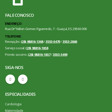
FALE CONOSCO
ENDEREÇO:
Rua Drº Nilton Gomes Figueiredo, 7 - Guaçuí, ES 29560-000
TELEFONE:
Recepção:
(28) 98816-1368
/
3553-0479
/
3553-2866
Serviço social:
(28) 98816-1858
Pronto socorro:
(28) 98816-1857
/
3553-3499
SIGA-NOS
ESPECIALIDADES
Cardiologia
Maternidade