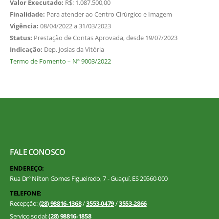
Valor Executado:
R$: 1.087.500,00
Finalidade:
Para atender ao Centro Cirúrgico e Imagem
Vigência:
08/04/2022 a 31/03/2023
Status:
Prestação de Contas Aprovada, desde 19/07/2023
Indicação:
Dep. Josias da Vitória
Termo de Fomento – Nº 9003/2022
FALE CONOSCO
ENDEREÇO:
Rua Drº Nilton Gomes Figueiredo, 7 - Guaçuí, ES 29560-000
TELEFONE:
Recepção:
(28) 98816-1368
/
3553-0479
/
3553-2866
Serviço social:
(28) 98816-1858