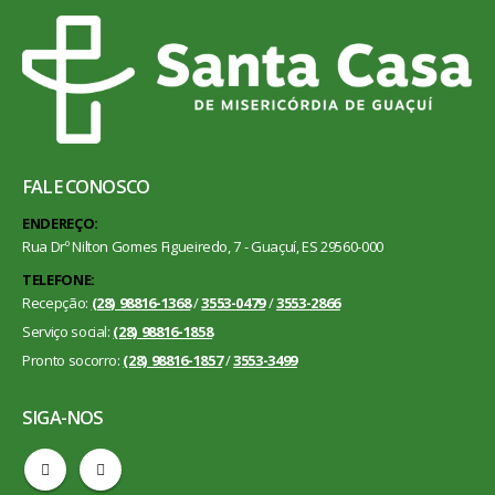
FALE CONOSCO
ENDEREÇO:
Rua Drº Nilton Gomes Figueiredo, 7 - Guaçuí, ES 29560-000
TELEFONE:
Recepção:
(28) 98816-1368
/
3553-0479
/
3553-2866
Serviço social:
(28) 98816-1858
Pronto socorro:
(28) 98816-1857
/
3553-3499
SIGA-NOS