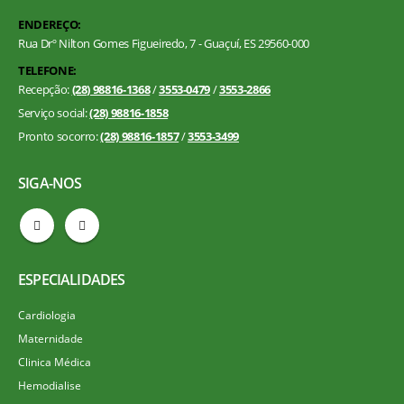
ENDEREÇO:
Rua Drº Nilton Gomes Figueiredo, 7 - Guaçuí, ES 29560-000
TELEFONE:
Recepção:
(28) 98816-1368
/
3553-0479
/
3553-2866
Serviço social:
(28) 98816-1858
Pronto socorro:
(28) 98816-1857
/
3553-3499
SIGA-NOS
ESPECIALIDADES
Cardiologia
Maternidade
Clinica Médica
Hemodialise